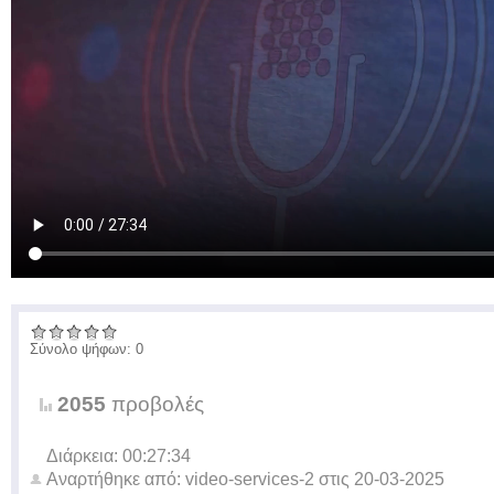
Σύνολο ψήφων: 0
2055
προβολές
Διάρκεια: 00:27:34
Αναρτήθηκε από:
video-services-2
στις
20-03-2025