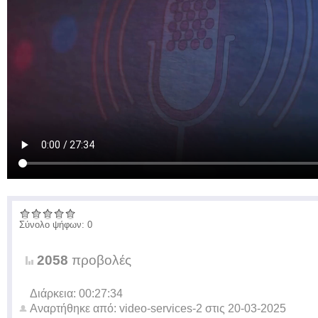
Σύνολο ψήφων: 0
2058
προβολές
Διάρκεια: 00:27:34
Αναρτήθηκε από:
video-services-2
στις
20-03-2025