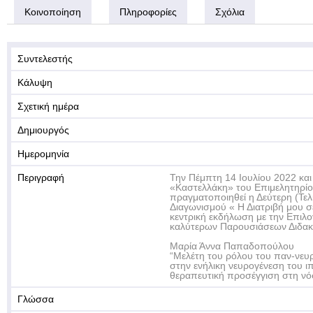
Κοινοποίηση
Πληροφορίες
Σχόλια
Συντελεστής
Κάλυψη
Σχετική ημέρα
Δημιουργός
Ημερομηνία
Περιγραφή
Την Πέμπτη 14 Ιουλίου 2022 και
«Καστελλάκη» του Επιμελητηρίο
πραγματοποιηθεί η Δεύτερη (Τε
Διαγωνισμού « Η Διατριβή μου σ
κεντρική εκδήλωση με την Επιλ
καλύτερων Παρουσιάσεων Διδακτ
Μαρία Άννα Παπαδοπούλου
“Μελέτη του ρόλου του παν-νε
στην ενήλικη νευρογένεση του 
θεραπευτική προσέγγιση στη νό
Γλώσσα