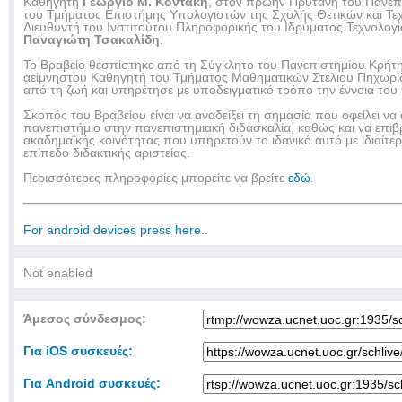
Καθηγητή
Γεώργιο Μ. Κοντάκη
, στον πρώην Πρύτανη του Πανεπ
του Τμήματος Επιστήμης Υπολογιστών της Σχολής Θετικών και Τε
Διευθυντή του Ινστιτούτου Πληροφορικής του Ιδρύματος Τεχνολογί
Παναγιώτη Τσακαλίδη
.
Το Βραβείο θεσπίστηκε από τη Σύγκλητο του Πανεπιστημίου Κρήτη
αείμνηστου Καθηγητή του Τμήματος Μαθηματικών Στέλιου Πηχωρί
από τη ζωή και υπηρέτησε με υποδειγματικό τρόπο την έννοια το
Σκοπός του Βραβείου είναι να αναδείξει τη σημασία που οφείλει να
πανεπιστήμιο στην πανεπιστημιακή διδασκαλία, καθώς και να επιβρ
ακαδημαϊκής κοινότητας που υπηρετούν το ιδανικό αυτό με ιδιαίτ
επίπεδο διδακτικής αριστείας.
Περισσότερες πληροφορίες μπορείτε να βρείτε
εδώ
.
For android devices press here.
.
Not enabled
Άμεσος σύνδεσμος:
Για iOS συσκευές:
Για Android συσκευές: