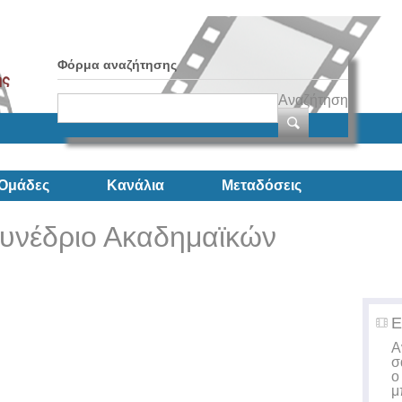
Φόρμα αναζήτησης
Αναζήτηση
Ομάδες
Κανάλια
Μεταδόσεις
Συνέδριο Ακαδημαϊκών
Ε
A
σ
ο
μ