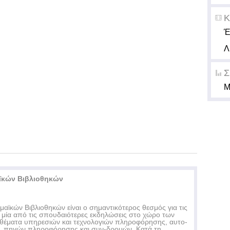
Κ
Έ
Λ
Σ
Μ
ϊκών Βιβλιοθηκών
αϊκών Βιβλιοθηκών είναι ο σημαντικότερος θεσμός για τις
ι μία από τις σπουδαιότερες εκδηλώσεις στο χώρο των
 θέματα υπηρεσιών και τεχνολογιών πληροφόρησης, αυτο-
ν, πηγών πληροφόρησης και συν-δρομών. Κατά τη