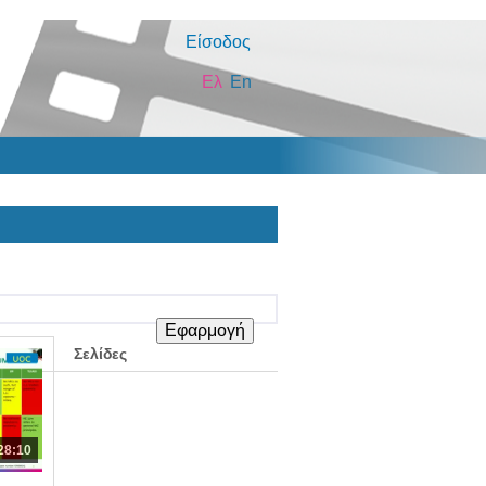
Είσοδος
Ελ
En
Σελίδες
28:10