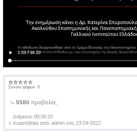
Σύνολο ψήφων: 0
5580
προβολές
Διάρκεια: 00:36:20
Αναρτήθηκε από:
admin
στις
23-09-2022