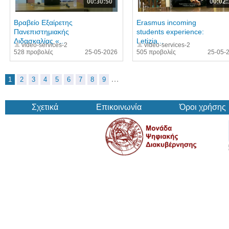
00:30:50
00:02:
Βραβείο Εξαίρετης
Erasmus incoming
Πανεπιστημιακής
students experience:
Διδασκαλίας «...
Letizia...
video-services-2
video-services-2
528 προβολές
25-05-2026
505 προβολές
25-05-
…
1
2
3
4
5
6
7
8
9
Σχετικά
Επικοινωνία
Όροι χρήσης