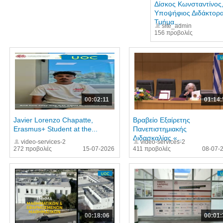
Δίσκος Κωνσταντίνος
Υποψήφιος Διδάκτορα
Τμήμα...
site_admin
156 προβολές
00:02:11
01:14:
Javier Lorenzo Chapatte,
Βραβείο Εξαίρετης
Erasmus+ Student at the...
Πανεπιστημιακής
Διδασκαλίας «...
video-services-2
video-services-2
272 προβολές
15-07-2026
411 προβολές
08-07-
00:18:06
00:01: