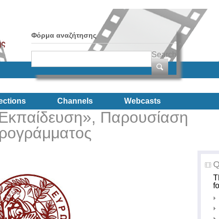
Φόρμα αναζήτησης
Search
ections
Channels
Webcasts
 Εκπαίδευση», Παρουσίαση
ρογράμματος
Q
T
f