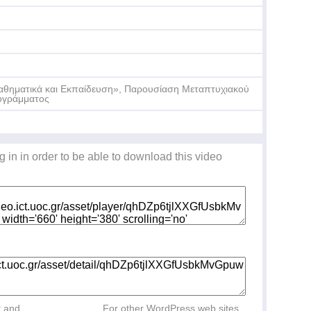
Τε
Δη
θηματικά και Εκπαίδευση», Παρουσίαση Μεταπτυχιακού
ογράμματος
g in in order to be able to download this video
Τρ
ρό
r and
For other WordPress web sites