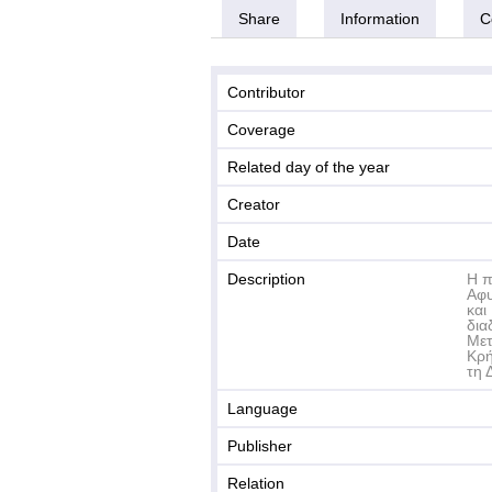
Share
Information
C
Contributor
Coverage
Related day of the year
Creator
Date
Description
Η π
Αφυ
και
δια
Μετ
Κρή
τη 
Language
Publisher
Relation