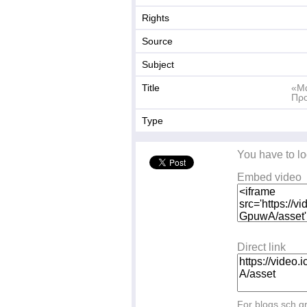
Rights
Source
Subject
Title
«Μα
Πρ
Type
You have to lo
Embed video
Direct link
For blogs.sch.g