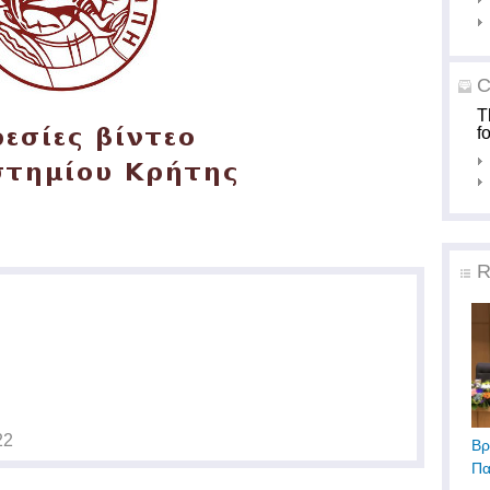
C
T
f
R
22
Βρ
Πα