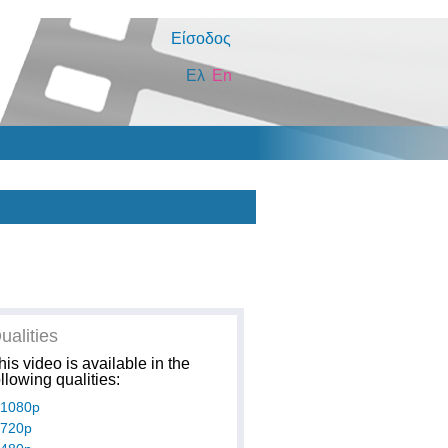
Είσοδος
Ελ
En
ualities
his video is available in the
ollowing qualities:
1080p
720p