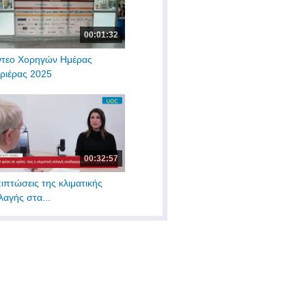
00:01:32
ντεο Χορηγών Ημέρας
ριέρας 2025
00:32:57
ιπτώσεις της κλιματικής
λαγής στα...
00:06:46