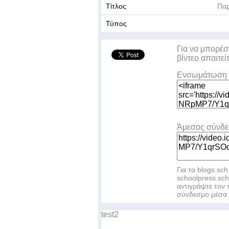
Τίτλος
Παρ
Τύπος
Για να μπορέσ
βίντεο απαιτεί
Ενσωμάτωση 
Άμεσος σύνδ
Για τα blogs.sch
schoolpress.sc
αντιγράψτε το
σύνδεσμο μέσα 
test2