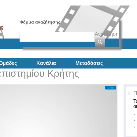
Φόρμα αναζήτησης
Αναζήτηση
Ομάδες
Κανάλια
Μεταδόσεις
πιστημίου Κρήτης
Π
Τ
α