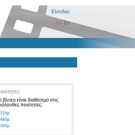
Είσοδος
Ελ
En
οιότητες
ο βίντεο είναι διαθέσιμο στις
κόλουθες ποιότητες:
720p
480p
360p