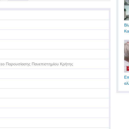
Βί
Κα
τεο Παρουσίασης Πανεπιστημίου Κρήτης
Επ
αλ