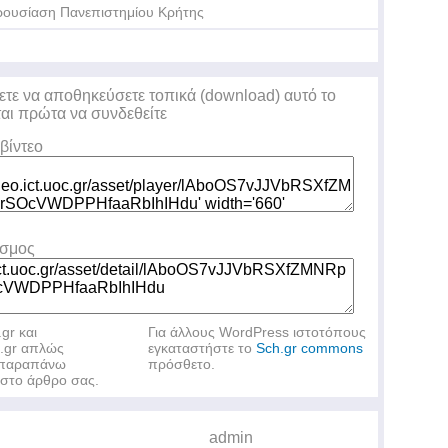
Ur
ουσίαση Πανεπιστημίου Κρήτης
Mi
ετε να αποθηκεύσετε τοπικά (download) αυτό το
ται πρώτα να συνδεθείτε
βίντεο
Qu
Ch
εσμος
.gr και
Για άλλους WordPress ιστοτόπους
h.gr απλώς
εγκαταστήστε το
Sch.gr commons
ν παραπάνω
πρόσθετο.
στο άρθρο σας.
admin