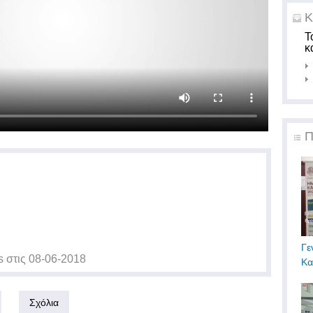
Κ
Τ
κ
Π
Γε
s
στις
08-06-2018
Κα
Σχόλια