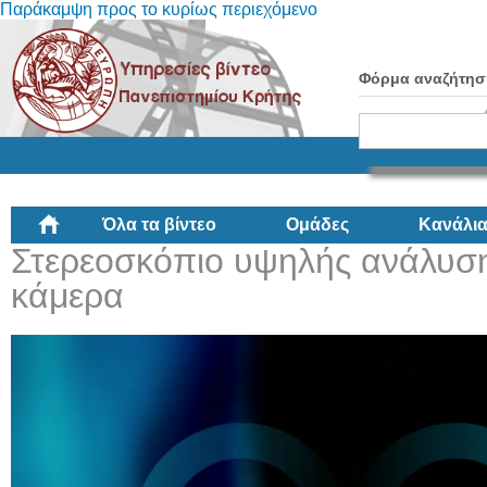
Παράκαμψη προς το κυρίως περιεχόμενο
Φόρμα αναζήτησ
Όλα τα βίντεο
Ομάδες
Κανάλι
Στερεοσκόπιο υψηλής ανάλυση
κάμερα