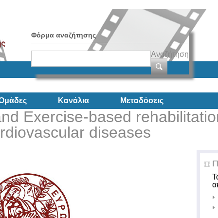
Φόρμα αναζήτησης
Αναζήτηση
Ομάδες
Κανάλια
Μεταδόσεις
nd Exercise-based rehabilitatio
ardiovascular diseases
Π
Τ
α