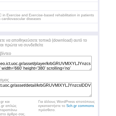
Me
 in Exercise and Exercise-based rehabilitation in patients
h cardiovascular diseases
ετε να αποθηκεύσετε τοπικά (download) αυτό το
ται πρώτα να συνδεθείτε
Un
pr
βίντεο
εσμος
.gr και
Για άλλους WordPress ιστοτόπους
h.gr απλώς
εγκαταστήστε το
Sch.gr commons
ν παραπάνω
πρόσθετο.
στο άρθρο σας.