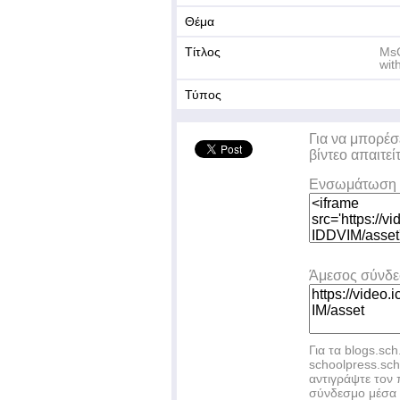
Θέμα
Τίτλος
MsC
wit
Τύπος
Για να μπορέσ
βίντεο απαιτεί
Ενσωμάτωση 
Άμεσος σύνδ
Για τα blogs.sch
schoolpress.sc
αντιγράψτε το
σύνδεσμο μέσα 