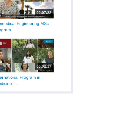
00:07:22
omedical Engineering MSc
ogram
00:02:17
ternational Program in
dicine -...
00:00:27
ternational Program in