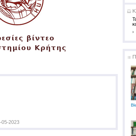
Κ
Τ
κ
Π
Bl
-05-2023