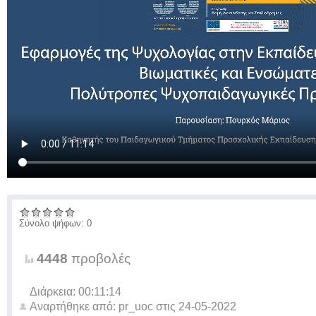
Σύνολο ψήφων: 0
4448
προβολές
Διάρκεια: 00:11:14
Αναρτήθηκε από:
pr_uoc
στις
24-05-2022