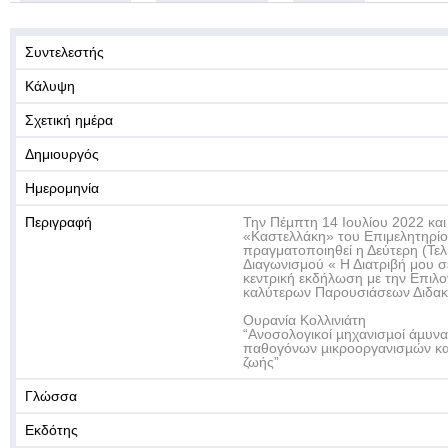
Συντελεστής
Κάλυψη
Σχετική ημέρα
Δημιουργός
Ημερομηνία
Περιγραφή
Την Πέμπτη 14 Ιουλίου 2022 και
«Καστελλάκη» του Επιμελητηρίο
πραγματοποιηθεί η Δεύτερη (Τε
Διαγωνισμού « Η Διατριβή μου σ
κεντρική εκδήλωση με την Επιλ
καλύτερων Παρουσιάσεων Διδακτ
Ουρανία Κολλινιάτη
“Ανοσολογικοί µηχανισµοί άµυν
παθογόνων µικροοργανισµών κατ
ζωής”
Γλώσσα
Εκδότης