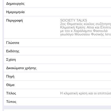
Δημιουργός
Ημερομηνία
Περιγραφή
SOCIETY TALKS
2ος Θεματικός κύκλος συζήτηση
Κλιματική Κρίση: Αίτια και Επιπτ
με τον κ Χαράλαμπο Φασουλά
γεωλόγο Μουσείου Φυσικής Ιστο
Γλώσσα
Εκδότης
Σχέση
Δικαιώματα χρήσης
Πηγή
Θέμα
Τίτλος
Η κλιματική κρίση και οι επιπτώ
Τύπος