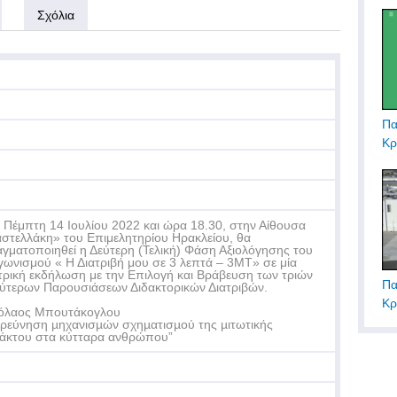
Σχόλια
Πα
Κρ
 Πέμπτη 14 Ιουλίου 2022 και ώρα 18.30, στην Αίθουσα
στελλάκη» του Επιμελητηρίου Ηρακλείου, θα
γματοποιηθεί η Δεύτερη (Τελική) Φάση Αξιολόγησης του
γωνισμού « Η Διατριβή μου σε 3 λεπτά – 3ΜΤ» σε μία
τρική εκδήλωση με την Επιλογή και Βράβευση των τριών
Πα
ύτερων Παρουσιάσεων Διδακτορικών Διατριβών.
Κρ
όλαος Μπουτάκογλου
ερεύνηση µηχανισµών σχηµατισµού της µιτωτικής
άκτου στα κύτταρα ανθρώπου”