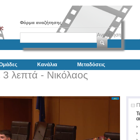
Φόρμα αναζήτησης
Αναζήτηση
Ομάδες
Κανάλια
Μεταδόσεις
 3 λεπτά - Νικόλαος
Π
Τ
α