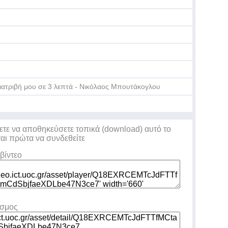
Τε
Δη
ιατριβή μου σε 3 λεπτά - Νικόλαος Μπουτάκογλου
Τε
ετε να αποθηκεύσετε τοπικά (download) αυτό το
Δη
ται πρώτα να συνδεθείτε
βίντεο
εσμος