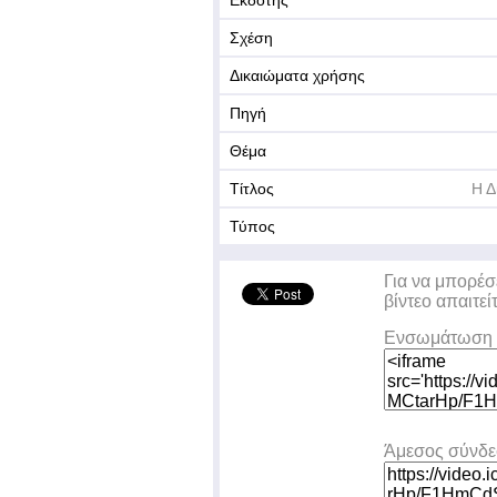
Εκδότης
Σχέση
Δικαιώματα χρήσης
Πηγή
Θέμα
Τίτλος
Η Δ
Τύπος
Για να μπορέσ
βίντεο απαιτεί
Ενσωμάτωση 
Άμεσος σύνδ