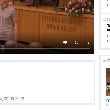
Κ
Τ
κ
Π
ις
09-09-2022
Βρ
Πα