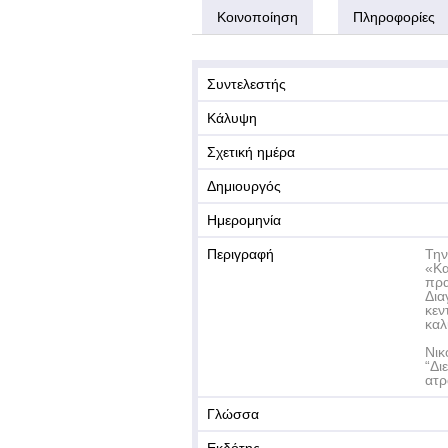
Κοινοποίηση
Πληροφορίες
Συντελεστής
Κάλυψη
Σχετική ημέρα
Δημιουργός
Ημερομηνία
Περιγραφή
Την
«Κα
πρα
Δια
κεν
καλ
Νικ
“Δι
ατρ
Γλώσσα