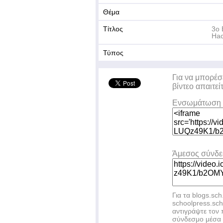
Θέμα
Τίτλος
3o 
Hac
Τύπος
Για να μπορέσ
βίντεο απαιτεί
Ενσωμάτωση 
Άμεσος σύνδ
Για τα blogs.sch
schoolpress.sc
αντιγράψτε το
σύνδεσμο μέσα 