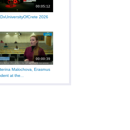
00:05:12
DxUniversityOfCrete 2026
00:00:39
terina Malochova, Erasmus
udent at the...
00:02:17
riaVittoria Dal Secco,
asmus student at...