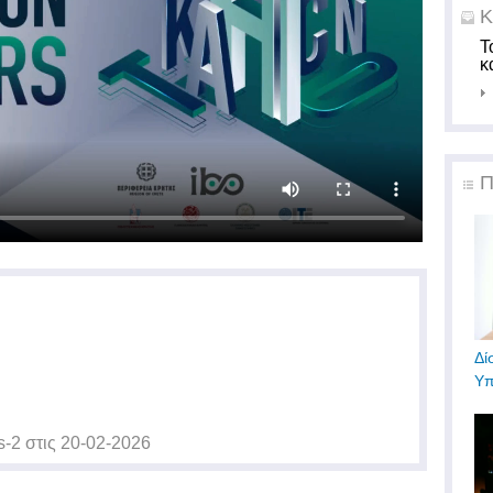
Κ
Τ
κ
Π
Δί
Υπ
s-2
στις
20-02-2026