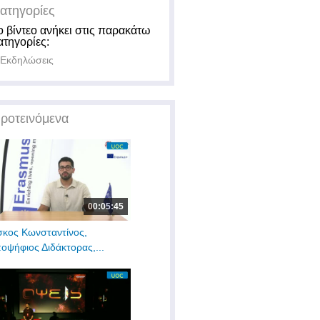
ατηγορίες
ο βίντεο ανήκει στις παρακάτω
ατηγορίες:
Εκδηλώσεις
ροτεινόμενα
00:05:45
σκος Κωνσταντίνος,
οψήφιος Διδάκτορας,...