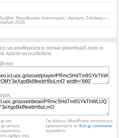
Βραβείο Μαραθωνίου Καινοτομίας «Αρτέμης Σαϊτάκης» –
kathon 2025
To
ετε να αποθηκεύσετε τοπικά (download) αυτό το
ται πρώτα να συνδεθείτε
st
βίντεο
εσμος
.gr και
Για άλλους WordPress ιστοτόπους
h.gr απλώς
εγκαταστήστε το
Sch.gr commons
ν παραπάνω
πρόσθετο.
στο άρθρο σας.