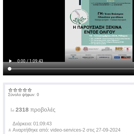
Σύνολο ψήφων: 0
2318
προβολές
Διάρκεια: 01:09:43
Αναρτήθηκε από:
video-services-2
στις
27-09-2024