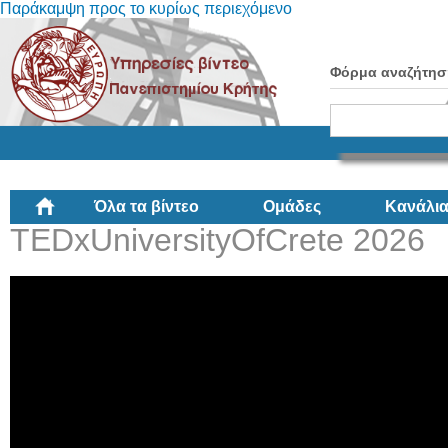
Παράκαμψη προς το κυρίως περιεχόμενο
Φόρμα αναζήτησ
Όλα τα βίντεο
Ομάδες
Κανάλι
TEDxUniversityOfCrete 2026