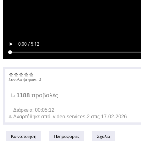
Σύνολο ψήφων: 0
1188
προβολές
Διάρκεια: 00:05:12
Αναρτήθηκε από:
video-services-2
στις
17-02-2026
Κοινοποίηση
Πληροφορίες
Σχόλια