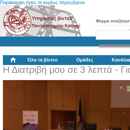
Παράκαμψη προς το κυρίως περιεχόμενο
Φόρμα αναζήτησ
Όλα τα βίντεο
Ομάδες
Κανάλι
Η Διατριβή μου σε 3 λεπτά - Γ