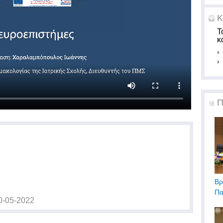
Κ
Τ
κ
Π
Βρ
Πα
0-05-2022