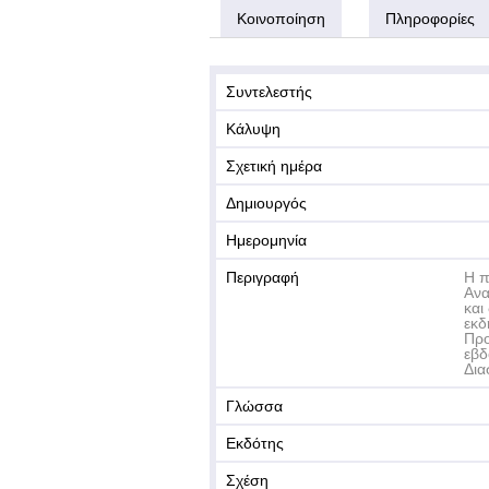
Κοινοποίηση
Πληροφορίες
Συντελεστής
Κάλυψη
Σχετική ημέρα
Δημιουργός
Ημερομηνία
Περιγραφή
Η π
Ανα
και
εκδ
Προ
εβδ
Δια
Γλώσσα
Εκδότης
Σχέση