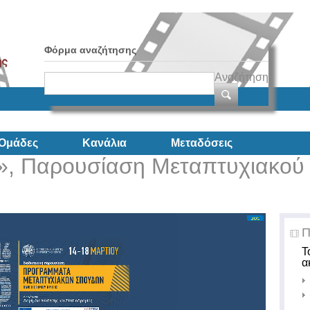
Φόρμα αναζήτησης
Αναζήτηση
Ομάδες
Κανάλια
Μεταδόσεις
», Παρουσίαση Μεταπτυχιακού
Π
Τ
α