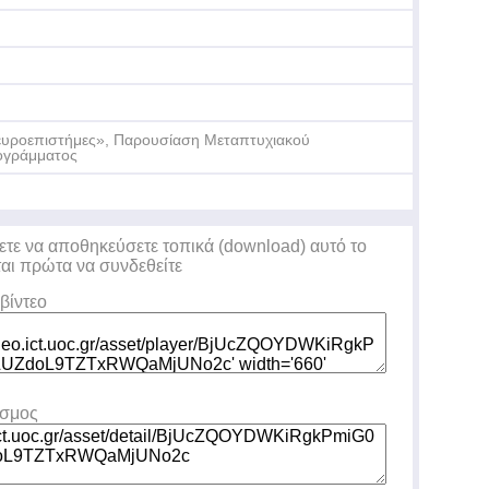
Βρ
Πα
υροεπιστήμες», Παρουσίαση Μεταπτυχιακού
ογράμματος
Βρ
Πα
ετε να αποθηκεύσετε τοπικά (download) αυτό το
ται πρώτα να συνδεθείτε
βίντεο
εσμος