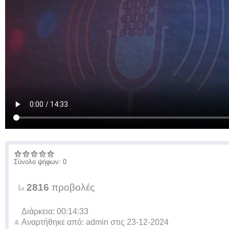
Σύνολο ψήφων: 0
2816
προβολές
Διάρκεια: 00:14:33
Αναρτήθηκε από:
admin
στις
23-12-2024