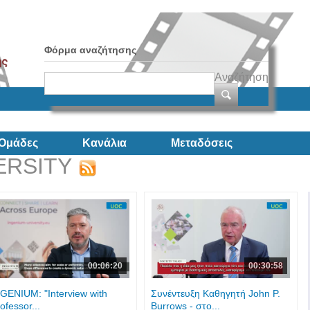
Φόρμα αναζήτησης
Αναζήτηση
Ομάδες
Κανάλια
Μεταδόσεις
ERSITY
00:06:20
00:30:58
GENIUM: "Interview with
Συνέντευξη Καθηγητή John P.
ofessor...
Burrows - στο...