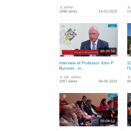
admin
1896 views
14-03-2025
14
00:30:58
Interview of Professor John P.
10
Burrows - in...
Πα
site_admin
2067 views
06-06-2025
90
00:08:12