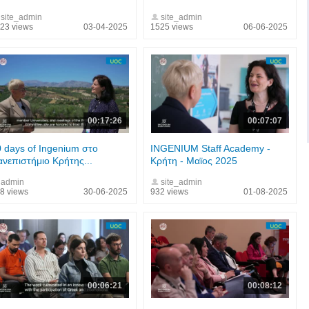
site_admin
site_admin
23 views
03-04-2025
1525 views
06-06-2025
00:17:26
00:07:07
 days of Ingenium στο
INGENIUM Staff Academy -
νεπιστήμιο Κρήτης...
Κρήτη - Μαϊος 2025
admin
site_admin
8 views
30-06-2025
932 views
01-08-2025
00:06:21
00:08:12