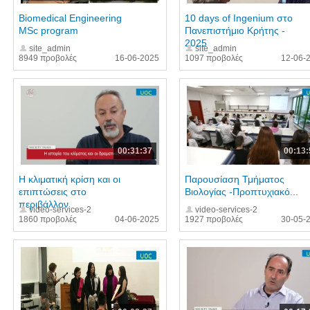
Biomedical Engineering
10 days of Ingenium στο
MSc program
Πανεπιστήμιο Κρήτης -
2025
site_admin
site_admin
8949 προβολές
16-06-2025
1097 προβολές
12-06-
00:31:37
00:13:
Η κλιματική κρίση και οι
Παρουσίαση Τμήματος
επιπτώσεις στο
Βιολογίας -Προπτυχιακό...
περιβάλλον
video-services-2
video-services-2
1860 προβολές
04-06-2025
1927 προβολές
30-05-