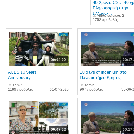
40 Χρόνια CSD, 40 χρ
Πληροφορική στην
Ελλάδα-...
video-services-2
1752 προβολές
00:04:02
00:17:
ACES 10 years
10 days of Ingenium στο
Anniversary
Πανεπιστήμιο Κρήτης -...
admin
admin
1189 προβολές
01-07-2025
907 προβολές
30-06-
00:07:22
00:17: