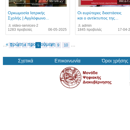
00:08:27
00:17:
Ορκωμοσία Ιατρικής
Οι ευρύτερες διαστάσεις
Σχολής | Αγγλόφωνο...
και ο αντίκτυπος της...
video-services-2
admin
1283 προβολές
06-05-2025
1845 προβολές
17-04-
« πρώτη
‹ προηγούμενη
…
…
2
3
4
5
6
7
8
9
10
Σχετικά
Επικοινωνία
Όροι χρήσης