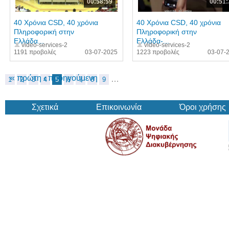
00:58:59
00:51:
40 Χρόνια CSD, 40 χρόνια
40 Χρόνια CSD, 40 χρόνια
Πληροφορική στην
Πληροφορική στην
Ελλάδα...
Ελλάδα-...
video-services-2
video-services-2
1191 προβολές
03-07-2025
1223 προβολές
03-07-
« πρώτη
‹ προηγούμενη
…
1
2
3
4
5
6
7
8
9
Σχετικά
Επικοινωνία
Όροι χρήσης