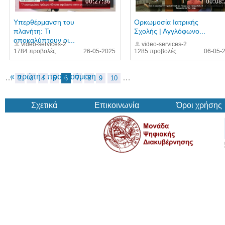
00:27:36
00:08:
Υπερθέρμανση του
Ορκωμοσία Ιατρικής
πλανήτη: Τι
Σχολής | Αγγλόφωνο...
αποκαλύπτουν οι...
video-services-2
video-services-2
1784 προβολές
26-05-2025
1285 προβολές
06-05-
« πρώτη
‹ προηγούμενη
…
…
2
3
4
5
6
7
8
9
10
Σχετικά
Επικοινωνία
Όροι χρήσης