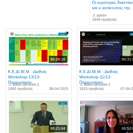
Οι ευρύτερες διαστάσ
και ο αντίκτυπος της..
admin
1848 προβολές
00:28:10
00:31:
Κ.Ε.ΔΙ.ΒΙ.Μ. -Διεθνές
Κ.Ε.ΔΙ.ΒΙ.Μ. -Διεθνές
Workshop-13/13-
Workshop-11/13-
Παρουσίαση...
Παρουσίαση...
video-services-2
video-services-2
1865 προβολές
08-04-2025
1933 προβολές
07-04-
00:21:04
00:52: