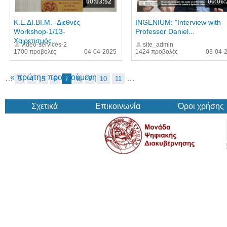
00:03:52
00:06:
Κ.Ε.ΔΙ.ΒΙ.Μ. -Διεθνές
INGENIUM: "Interview with
Workshop-1/13-
Professor Daniel...
Χαιρετισμός...
video-services-2
site_admin
1700 προβολές
04-04-2025
1424 προβολές
03-04-
« πρώτη
‹ προηγούμενη
…
…
3
4
5
6
7
8
9
10
11
Σχετικά
Επικοινωνία
Όροι χρήσης