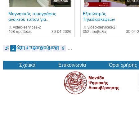
00:05:40
00:01:
Μαγνητικός τομογράφος
Εξοπλισμός
ανοικτού τύπου για...
Τηλεδιασκέψεων
video-services-2
video-services-2
468 προβολές
30-04-2026
352 προβολές
30-04-
« πρώτη
‹ προηγούμενη
…
1
2
3
4
5
6
7
8
9
Σχετικά
Επικοινωνία
Όροι χρήσης