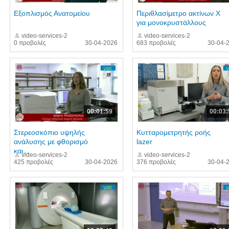
Εξοπλισμός Ανατομείου
Περιθλασίμετρο ακτίνων Χ
για μονοκρυστάλλους
video-services-2
video-services-2
0 προβολές
30-04-2026
683 προβολές
30-04-
00:01:59
00:03:
Στερεοσκόπιο υψηλής
Κυτταρομετρητής ροής
ανάλυσης με φθορισμό
lazer
και...
video-services-2
video-services-2
425 προβολές
30-04-2026
376 προβολές
30-04-