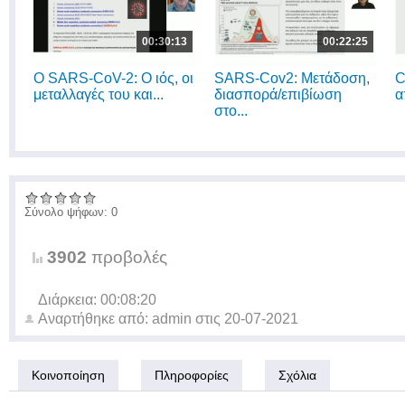
00:30:13
00:22:25
O SARS-CoV-2: Ο ιός, οι
SARS-Cov2: Μετάδοση,
C
μεταλλαγές του και...
διασπορά/επιβίωση
α
στο...
Σύνολο ψήφων: 0
3902
προβολές
Διάρκεια: 00:08:20
Αναρτήθηκε από:
admin
στις
20-07-2021
Κοινοποίηση
Πληροφορίες
Σχόλια