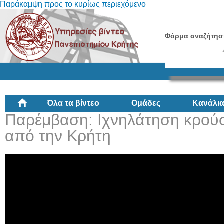
Παράκαμψη προς το κυρίως περιεχόμενο
Φόρμα αναζήτησ
Όλα τα βίντεο
Ομάδες
Κανάλι
Παρέμβαση: Ιχνηλάτηση κρούσ
από την Κρήτη