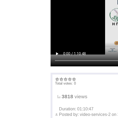
Total votes: 0
3818
views
Duration: 01:10:47
Posted by:
video-services-2
on