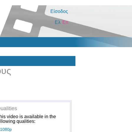
Είσοδος
Ελ
En
ους
0
ualities
his video is available in the
ollowing qualities:
1080p