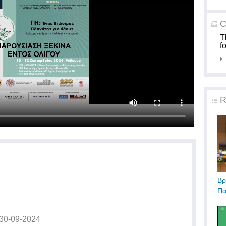
C
T
f
R
Βρ
Πα
30-09-2024