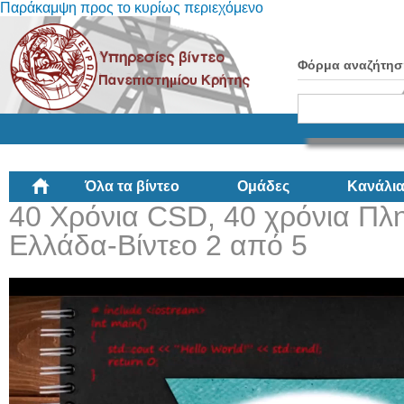
Παράκαμψη προς το κυρίως περιεχόμενο
Φόρμα αναζήτησ
Όλα τα βίντεο
Ομάδες
Κανάλι
40 Χρόνια CSD, 40 χρόνια Πλ
Ελλάδα-Βίντεο 2 από 5