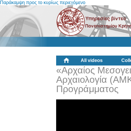
Παράκαμψη προς το κυρίως περιεχόμενο
All videos
Coll
«Αρχαίος Μεσογει
Αρχαιολογία (ΑΜ
Προγράμματος