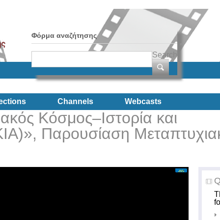
Φόρμα αναζήτησης
Search
ections
Channels
Webcasts
ακός Κόσμος–Ιστορία και
ΚΙΑ)», Παρουσίαση Μεταπτυχια
Q
T
f