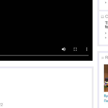
C
T
f
R
Βρ
Πα
22