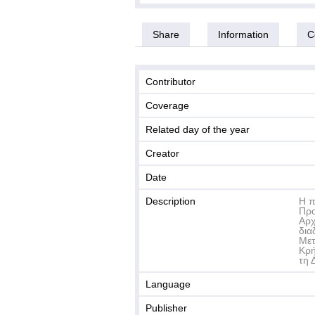
Share
Information
C
Contributor
Coverage
Related day of the year
Creator
Date
Description
Η π
Προ
Αρχ
δια
Μετ
Κρή
τη 
Language
Publisher