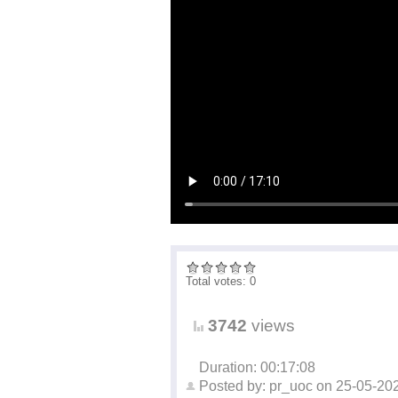
Total votes: 0
3742
views
Duration: 00:17:08
Posted by:
pr_uoc
on
25-05-20