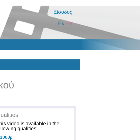
Είσοδος
Ελ
En
κού
ualities
his video is available in the
ollowing qualities:
1080p