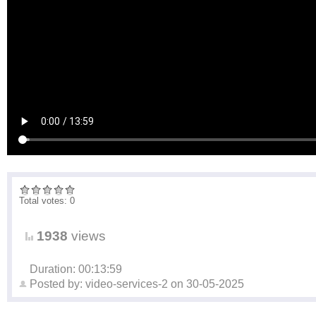
Total votes: 0
1938
views
Duration: 00:13:59
Posted by:
video-services-2
on
30-05-2025