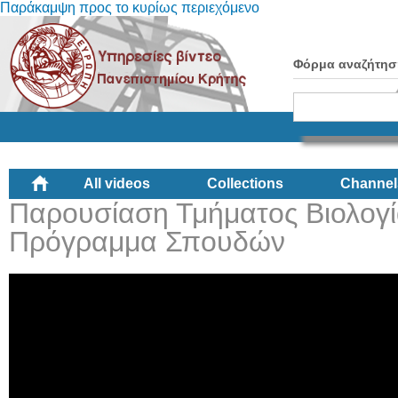
Παράκαμψη προς το κυρίως περιεχόμενο
Φόρμα αναζήτησ
All videos
Collections
Channel
Παρουσίαση Τμήματος Βιολογί
Πρόγραμμα Σπουδών