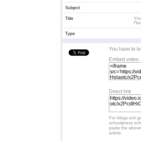
Subject
Title
Υπο
Παν
Type
You have to lo
Embed video
Direct link
For blogs.sch.g
schoolpress.sch
paste the above 
article.