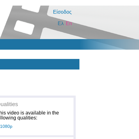
Είσοδος
Ελ
En
ualities
his video is available in the
ollowing qualities:
1080p