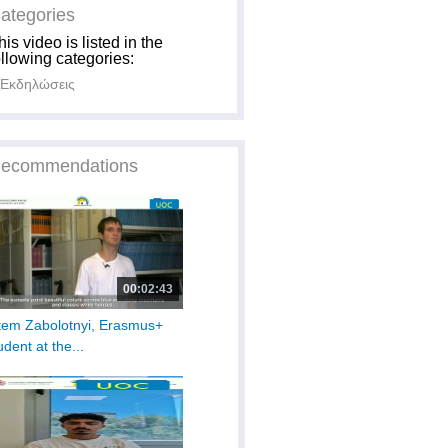
ategories
his video is listed in the
ollowing categories:
Εκδηλώσεις
ecommendations
00:02:43
tem Zabolotnyi, Erasmus+
udent at the...