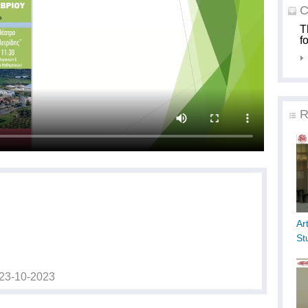
C
T
f
R
Ar
St
23-10-2023