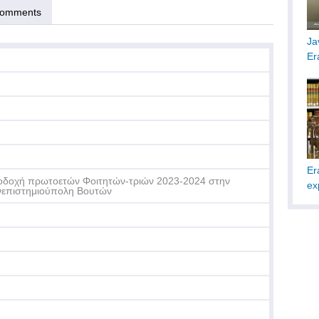
omments
Ja
Er
Er
δοχή πρωτοετών Φοιτητών-τριών 2023-2024 στην
ex
επιστημιούπολη Βουτών
Er
AI