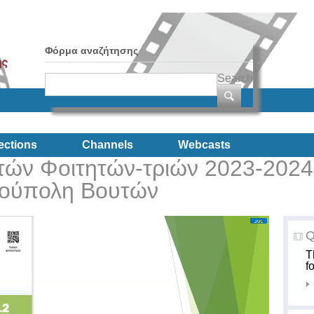
Φόρμα αναζήτησης
Search
ections
Channels
Webcasts
ών Φοιτητών-τριών 2023-2024
ιούπολη Βουτών
Q
T
f