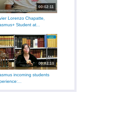
00:02:11
vier Lorenzo Chapatte,
asmus+ Student at...
00:02:10
asmus incoming students
perience:...
00:04:56
asmus+ ICM Innocent -
MS Senegal