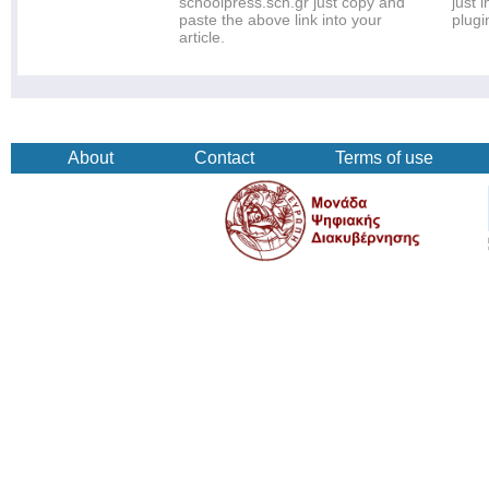
schoolpress.sch.gr just copy and
just i
paste the above link into your
plugi
article.
About
Contact
Terms of use