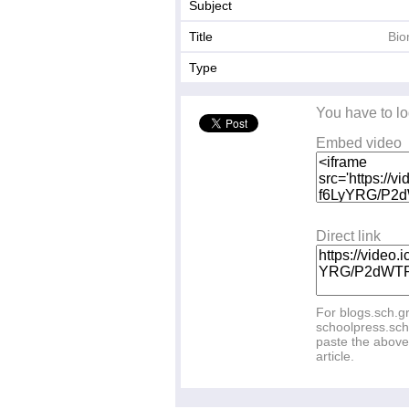
Subject
Title
Bio
Type
You have to lo
Embed video
Direct link
For blogs.sch.g
schoolpress.sch
paste the above 
article.