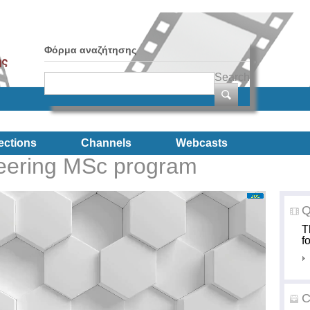
Φόρμα αναζήτησης
Search
ections
Channels
Webcasts
eering MSc program
Q
T
f
C