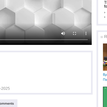
T
f
R
Βρ
Πα
-2025
omments