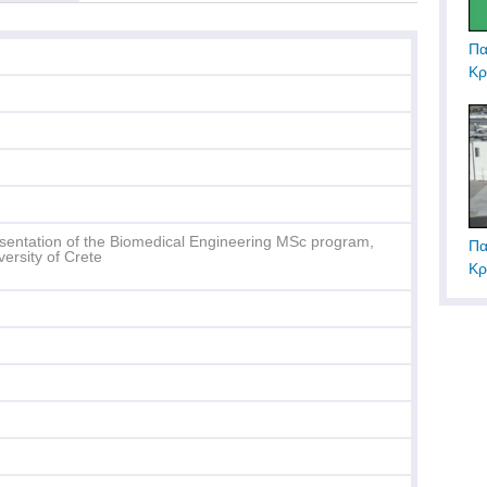
Πα
Κρ
sentation of the Biomedical Engineering MSc program,
Πα
versity of Crete
Κρ
Τε
Δη