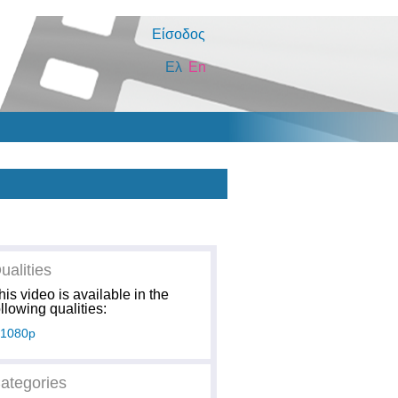
Είσοδος
Ελ
En
ualities
his video is available in the
ollowing qualities:
1080p
ategories