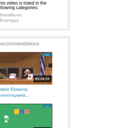
his video is listed in the
ollowing categories:
Εκπαίδευση
Επιστήμες
ecommendations
01:14:59
αβείο Εξαίρετης
νεπιστημιακής...