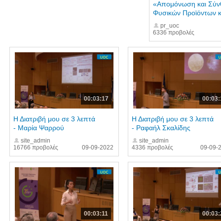
«Απομόνωση και Σύν
Φυσικών Προϊόντων κα
pr_uoc
6336 προβολές
00:03:17
00:03:
Η Διατριβή μου σε 3 λεπτά
Η Διατριβή μου σε 3 λεπτά
- Μαρία Ψαρρού
- Ραφαήλ Σκαλίδης
site_admin
site_admin
16766 προβολές
09-09-2022
4336 προβολές
09-09-
00:03:11
00:03: