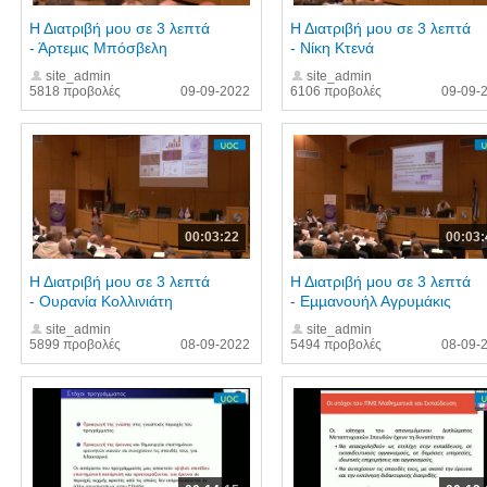
Η Διατριβή μου σε 3 λεπτά
Η Διατριβή μου σε 3 λεπτά
- Άρτεµις Μπόσβελη
- Νίκη Κτενά
site_admin
site_admin
5818 προβολές
09-09-2022
6106 προβολές
09-09-
00:03:22
00:03:
Η Διατριβή μου σε 3 λεπτά
Η Διατριβή μου σε 3 λεπτά
- Ουρανία Κολλινιάτη
- Εµµανουήλ Αγρυµάκις
site_admin
site_admin
5899 προβολές
08-09-2022
5494 προβολές
08-09-