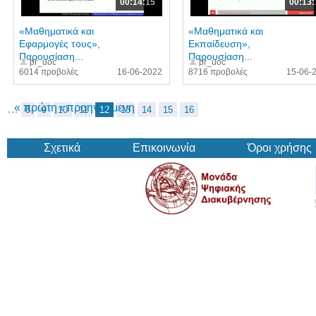
00:14:15
00:13:
«Μαθηματικά και
«Μαθηματικά και
Εφαρμογές τους»,
Εκπαίδευση»,
Παρουσίαση...
Παρουσίαση...
pr_uoc
pr_uoc
6014 προβολές
16-06-2022
8716 προβολές
15-06-
« πρώτη
‹ προηγούμενη
…
8
9
10
11
12
13
14
15
16
Σχετικά
Επικοινωνία
Όροι χρήσης