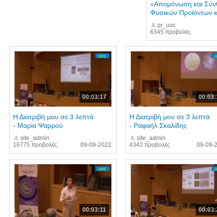
«Απομόνωση και Σύν
Φυσικών Προϊόντων κα
pr_uoc
6345 προβολές
00:03:17
00:03:
Η Διατριβή μου σε 3 λεπτά
Η Διατριβή μου σε 3 λεπτά
- Μαρία Ψαρρού
- Ραφαήλ Σκαλίδης
site_admin
site_admin
16775 προβολές
09-09-2022
4342 προβολές
09-09-
00:03:11
00:03: