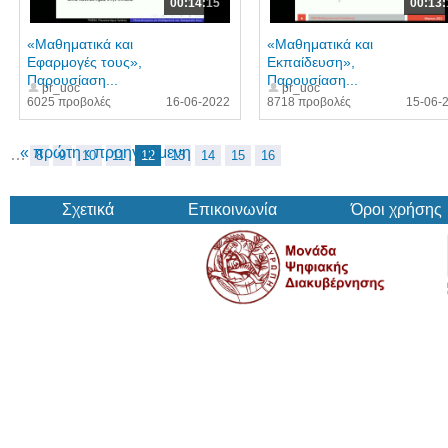
00:14:15
00:13:
«Μαθηματικά και
«Μαθηματικά και
Εφαρμογές τους»,
Εκπαίδευση»,
Παρουσίαση...
Παρουσίαση...
pr_uoc
pr_uoc
6025 προβολές
16-06-2022
8718 προβολές
15-06-
« πρώτη
‹ προηγούμενη
…
8
9
10
11
12
13
14
15
16
Σχετικά
Επικοινωνία
Όροι χρήσης