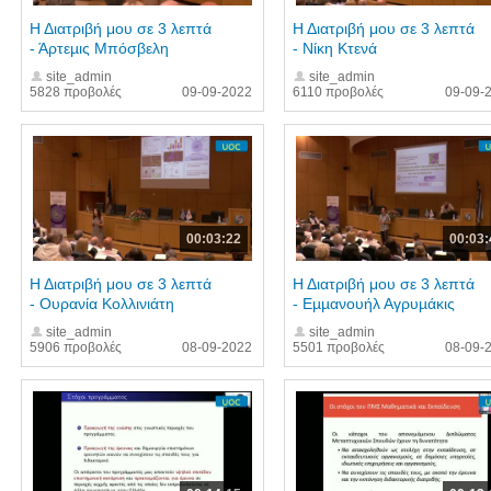
Η Διατριβή μου σε 3 λεπτά
Η Διατριβή μου σε 3 λεπτά
- Άρτεµις Μπόσβελη
- Νίκη Κτενά
site_admin
site_admin
5828 προβολές
09-09-2022
6110 προβολές
09-09-
00:03:22
00:03:
Η Διατριβή μου σε 3 λεπτά
Η Διατριβή μου σε 3 λεπτά
- Ουρανία Κολλινιάτη
- Εµµανουήλ Αγρυµάκις
site_admin
site_admin
5906 προβολές
08-09-2022
5501 προβολές
08-09-