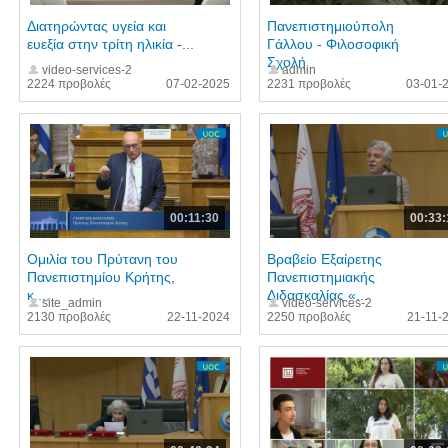
Διατηρώντας υγεία και
Πανεπιστημιούπολη
ευεξία στην τρίτη ηλικία -...
Γάλλου - Φιλοσοφική
Σχολή
video-services-2
admin
2224 προβολές
07-02-2025
2231 προβολές
03-01-
00:11:30
00:33:
Ομιλία του Πρύτανη του
Βραβείο Εξαίρετης
Πανεπιστημίου Κρήτης,
Πανεπιστημιακής
κ....
Διδασκαλίας «...
site_admin
video-services-2
2130 προβολές
22-11-2024
2250 προβολές
21-11-