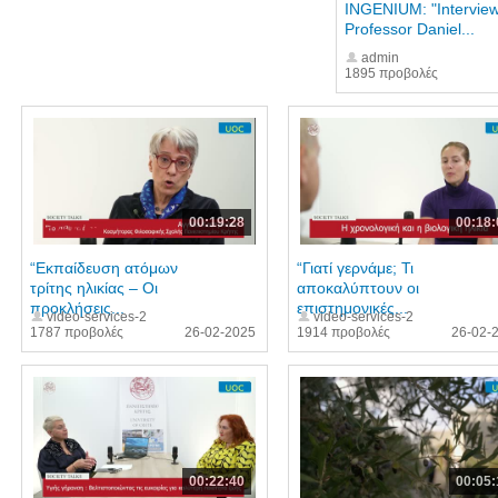
INGENIUM: "Interview
Professor Daniel...
admin
1895 προβολές
00:19:28
00:18:
“Eκπαίδευση ατόμων
“Γιατί γερνάμε; Τι
τρίτης ηλικίας – Οι
αποκαλύπτουν οι
προκλήσεις...
επιστημονικές...
video-services-2
video-services-2
1787 προβολές
26-02-2025
1914 προβολές
26-02-
00:22:40
00:05: