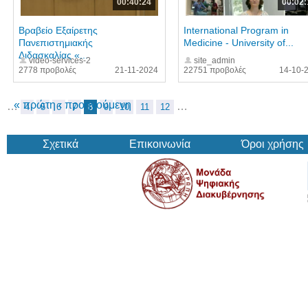
00:40:24
00:02:
Βραβείο Εξαίρετης
International Program in
Πανεπιστημιακής
Medicine - University of...
Διδασκαλίας «...
video-services-2
site_admin
2778 προβολές
21-11-2024
22751 προβολές
14-10-
« πρώτη
‹ προηγούμενη
…
…
4
5
6
7
8
9
10
11
12
Σχετικά
Επικοινωνία
Όροι χρήσης