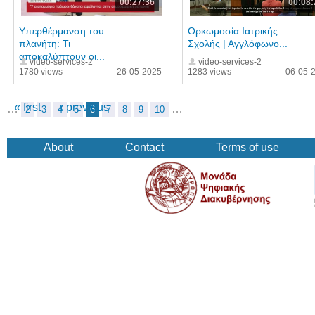
00:27:36
00:08:
Υπερθέρμανση του
Ορκωμοσία Ιατρικής
πλανήτη: Τι
Σχολής | Αγγλόφωνο...
αποκαλύπτουν οι...
video-services-2
video-services-2
1780 views
26-05-2025
1283 views
06-05-
« first
‹ previous
…
…
2
3
4
5
6
7
8
9
10
About
Contact
Terms of use