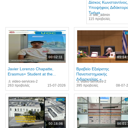
Δίσκος Κωνσταντίνος
Υποψήφιος Διδάκτορα
Τμήμα...
site_admin
115 προβολές
00:02:11
01:14:
Javier Lorenzo Chapatte,
Βραβείο Εξαίρετης
Erasmus+ Student at the...
Πανεπιστημιακής
Διδασκαλίας «...
video-services-2
video-services-2
263 προβολές
15-07-2026
395 προβολές
08-07-
00:18:06
00:01: