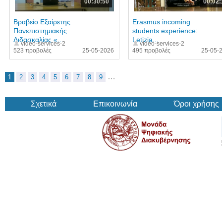
00:30:50
00:02:
Βραβείο Εξαίρετης
Erasmus incoming
Πανεπιστημιακής
students experience:
Διδασκαλίας «...
Letizia...
video-services-2
video-services-2
523 προβολές
25-05-2026
495 προβολές
25-05-
…
1
2
3
4
5
6
7
8
9
Σχετικά
Επικοινωνία
Όροι χρήσης