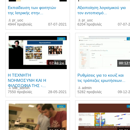
Εκπαίδευση των φοιτητών
Αξιοποίηση λογισμικού για
της Ιατρικής στην...
τον εντοπισμό...
pr_uoc
pr_uoc
4944 προβολές
07-07-2021
6204 προβολές
07-07-
02:48:24
00:12:
Η ΤΕΧΝΗΤΗ
Ρυθμίσεις για το κουίζ και
ΝΟΗΜΟΣΥΝΗ ΚΑΙ Η
τις τράπεζες ερωτήσεων...
ΦΙΛΟΣΟΦΙΑ ΤΗΣ -...
site_admin
admin
7550 προβολές
28-05-2021
5282 προβολές
09-12-