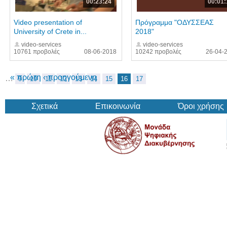
00:23:24
00:01:
Video presentation of
Πρόγραμμα "ΟΔΥΣΣΕΑΣ
University of Crete in...
2018"
video-services
video-services
10761 προβολές
08-06-2018
10242 προβολές
26-04-
« πρώτη
‹ προηγούμενη
…
9
10
11
12
13
14
15
16
17
Σχετικά
Επικοινωνία
Όροι χρήσης