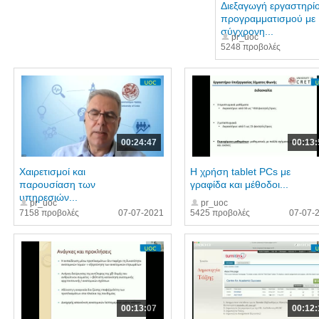
Διεξαγωγή εργαστηρί
προγραμματισμού με
σύγχρονη...
pr_uoc
5248 προβολές
00:24:47
00:13:
Χαιρετισμοί και
Η χρήση tablet PCs με
παρουσίαση των
γραφίδα και μέθοδοι...
υπηρεσιών...
pr_uoc
pr_uoc
7158 προβολές
07-07-2021
5425 προβολές
07-07-
00:13:07
00:12: