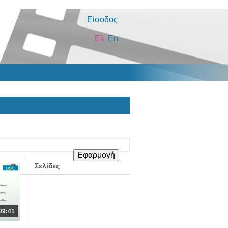
Είσοδος
Ελ
En
Σελίδες
09:41