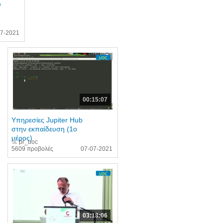
ύ
07-2021
00:15:07
Υπηρεσίες Jupiter Hub
στην εκπαίδευση (1ο
μέρος)
pr_uoc
5609 προβολές
07-07-2021
03:18:06