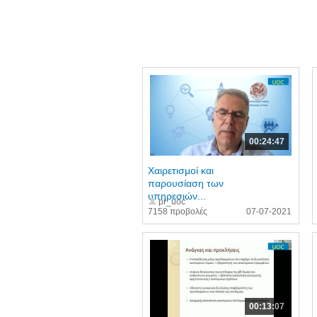
00:24:47
Χαιρετισμοί και
παρουσίαση των
υπηρεσιών...
pr_uoc
7158 προβολές
07-07-2021
00:13:07