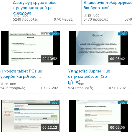
Διεξαγωγή εργαστηρίου
Δημιουργία πολυμορφικο
προγραμματισμού με
δια δραστικού...
σύγχρονη...
pr_uoc
pr_uoc
5249 προβολές
07-07-2021
5470 προβολές
07-
00:13:52
00:06:42
Η χρήση tablet PCs με
Υπηρεσίες Jupiter Hub
γραφίδα και μέθοδοι...
στην εκπαίδευση (2o
μέρος)
pr_uoc
pr_uoc
5426 προβολές
07-07-2021
5241 προβολές
07-07-2021
00:12:12
00:05:05