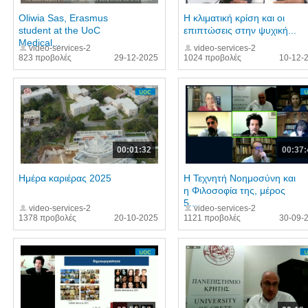
Oliwia Sas, Erasmus
Η κλιματική κρίση και οι
student at the UoC
επιπτώσεις στην ψυχική...
Medical...
video-services-2
video-services-2
823 προβολές
29-12-2025
1024 προβολές
10-12-
00:01:32
00:37:
Ημέρα καριέρας 2025
Η Τεχνητή Νοημοσύνη και
η Φιλοσοφία της, μέρος
5...
video-services-2
video-services-2
1378 προβολές
20-10-2025
1121 προβολές
30-09-