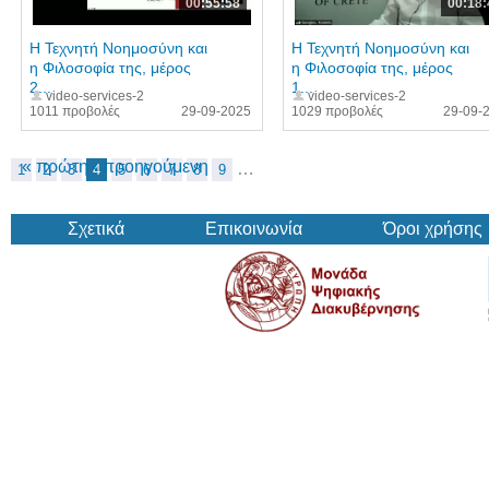
00:55:58
00:18:
Η Τεχνητή Νοημοσύνη και
Η Τεχνητή Νοημοσύνη και
η Φιλοσοφία της, μέρος
η Φιλοσοφία της, μέρος
2...
1...
video-services-2
video-services-2
1011 προβολές
29-09-2025
1029 προβολές
29-09-
« πρώτη
‹ προηγούμενη
…
1
2
3
4
5
6
7
8
9
Σχετικά
Επικοινωνία
Όροι χρήσης