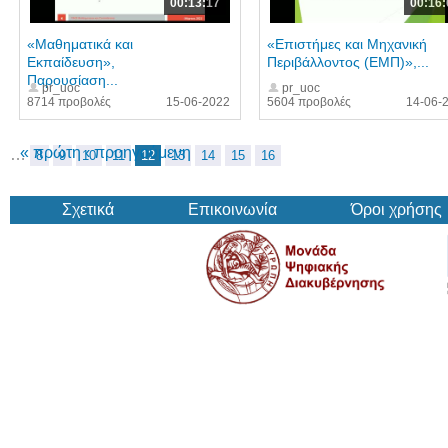
00:13:17
00:16:
«Μαθηματικά και
«Επιστήμες και Μηχανική
Εκπαίδευση»,
Περιβάλλοντος (ΕΜΠ)»,...
Παρουσίαση...
pr_uoc
pr_uoc
8714 προβολές
15-06-2022
5604 προβολές
14-06-
« πρώτη
‹ προηγούμενη
…
8
9
10
11
12
13
14
15
16
Σχετικά
Επικοινωνία
Όροι χρήσης