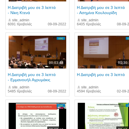
Η Διατριβή μου σε 3 λεπτά
Η Διατριβή μου σε 3 λεπτά
- Νίκη Κτενά
- Ασηµίνα Κουλουρίδη
site_admin
site_admin
6091 προβολές
09-09-2022
6405 προβολές
08-09-
00:03:48
01:30:
Η Διατριβή μου σε 3 λεπτά
Η Διατριβή μου σε 3 λεπτά
- Εµµανουήλ Αγρυµάκις
site_admin
site_admin
5485 προβολές
08-09-2022
4594 προβολές
02-09-