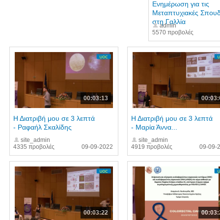
Ενημέρωση για τις
Μεταπτυχιακές Σπου
στη Γαλλία
admin
5570 προβολές
00:03:13
00:03:
Η Διατριβή μου σε 3 λεπτά
Η Διατριβή μου σε 3 λεπτά
- Ραφαήλ Σκαλίδης
- Μαρία Άννα...
site_admin
site_admin
4335 προβολές
09-09-2022
4919 προβολές
09-09-
00:03:22
00:03: