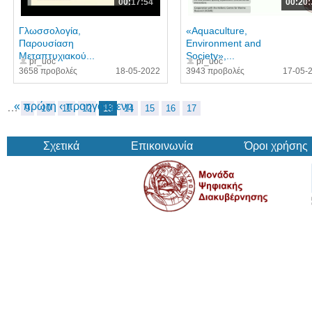
00:17:54
00:20:
Γλωσσολογία,
«Aquaculture,
Παρουσίαση
Environment and
Μεταπτυχιακού...
Society»,...
pr_uoc
pr_uoc
3658 προβολές
18-05-2022
3943 προβολές
17-05-
« πρώτη
‹ προηγούμενη
…
9
10
11
12
13
14
15
16
17
Σχετικά
Επικοινωνία
Όροι χρήσης