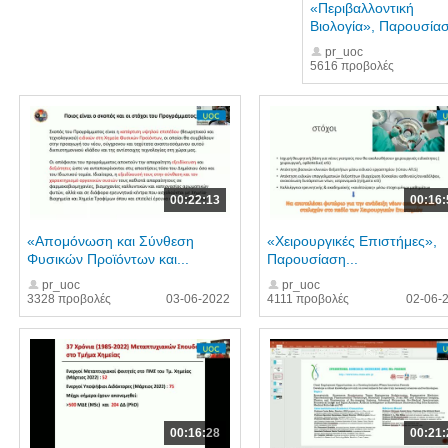
«Περιβαλλοντική
Βιολογία», Παρουσίασ
pr_uoc
5616 προβολές
00:22:13
00:16:
«Απομόνωση και Σύνθεση
«Χειρουργικές Επιστήμες»,
Φυσικών Προϊόντων και...
Παρουσίαση...
pr_uoc
pr_uoc
3328 προβολές
03-06-2022
4111 προβολές
02-06-
00:16:28
00:21: