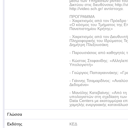
μέσω των Υπηρεσιών βίντεο του
Δικτύου στις διευθύνσεις http://vi
http://video.sch.gr/ αντίστοιχα.
ΠΡΟΓΡΑΜΜΑ
- Χαιρετισμός από τον Πρόεδρο
«Ο κόσμος του Τμήματος της Ε
Πανεπιστημίου Κρήτης»
- Χαιρετισμός από τον Διευθυντή
Πληροφορικής του Ιδρύματος Τε
Δημήτρη Πλεξουσάκη
- Παρουσιάσεις από καθηγητές 
- Κώστας Στεφανίδης: «Αλληλε
Υπολογιστή»
- Γεώργιος Παπαγιαννάκης: «Γ
- Γιάννης Τσαμαρδίνος: «Αναλύ
Δεδομένα»
- Μανόλης Κατεβαίνης: «Από τη
υπολογιστών στη σχεδίαση των
Data Centers με εκατομμύρια ε
χαμηλής ενεργειακής κατανάλω
Γλώσσα
Εκδότης
ΚΕΔ