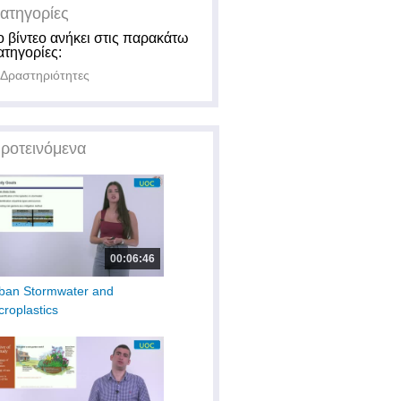
ατηγορίες
ο βίντεο ανήκει στις παρακάτω
ατηγορίες:
Δραστηριότητες
ροτεινόμενα
00:06:46
ban Stormwater and
croplastics