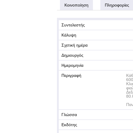
Κοινοποίηση
Πληροφορίες
Συντελεστής
Κάλυψη
Σχετική ημέρα
Δημιουργός
Ημερομηνία
Περιγραφή
Κάθ
60
Κλα
φια
Δεξ
80.
Παν
Γλώσσα
Εκδότης