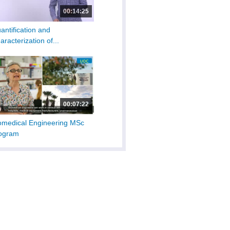
00:14:25
antification and
aracterization of...
00:07:22
omedical Engineering MSc
ogram
00:44:21
Ε.ΔΙ.ΒΙ.Μ. -Διεθνές
rkshop-12/13-...