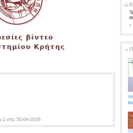
Κ
Τ
κ
Π
Ur
Mi
s-2
στις
30-04-2026