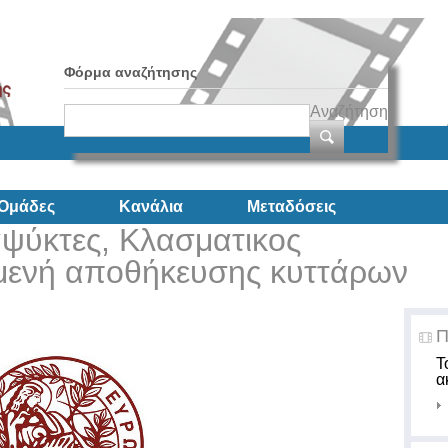
Φόρμα αναζήτησης
Αναζήτηση
Ομάδες
Κανάλια
Μεταδόσεις
ψύκτες, Κλασματικος
μενή αποθήκευσης κυττάρων
Π
Τ
α