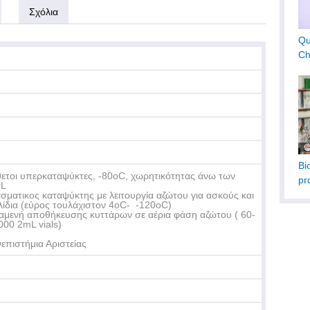
Σχόλια
Qu
Ch
Bi
ετοι υπερκαταψύκτες, -80oC, χωρητικότητας άνω των
pr
0L
σματικος καταψύκτης με λειτουργία αζώτου για ασκούς και
λίδια (εύρος τουλάχιστον 4οC- -120oC)
αμενή αποθήκευσης κυττάρων σε αέρια φάση αζώτου ( 60-
000 2mL vials)
επιστήμια Αριστείας
Κ.
Wo