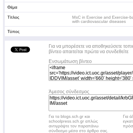
Θέμα
Τίτλος
MsC in Exercise and Exercise-bas
with cardiovascular diseases
Τύπος
Για να μπορέσετε να αποθηκεύσετε τοπι
βίντεο απαιτείται πρώτα να συνδεθείτε
Ενσωμάτωση βίντεο
Άμεσος σύνδεσμος
Για τα blogs.sch.gr και
Για 
schoolpress.sch.gr απλώς
εγκα
αντιγράψτε τον παραπάνω
πρόσ
σύνδεσμο μέσα στο άρθρο σας.