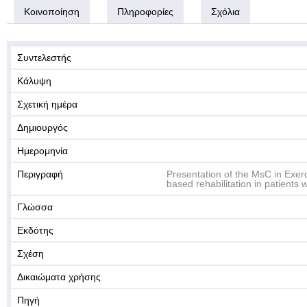
Κοινοποίηση
Πληροφορίες
Σχόλια
Συντελεστής
Κάλυψη
Σχετική ημέρα
Δημιουργός
Ημερομηνία
Περιγραφή
Presentation of the MsC in Exer
based rehabilitation in patients 
Γλώσσα
Εκδότης
Σχέση
Δικαιώματα χρήσης
Πηγή