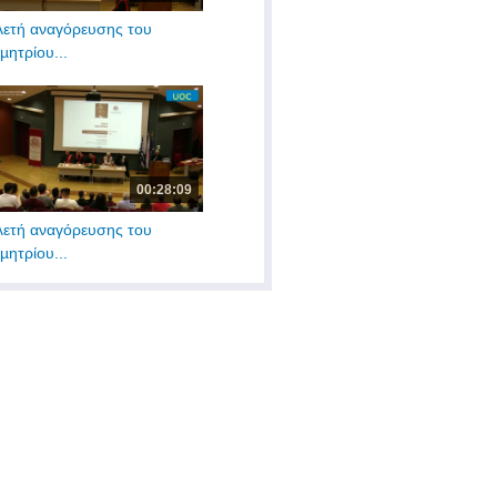
λετή αναγόρευσης του
µητρίου...
00:28:09
λετή αναγόρευσης του
µητρίου...
00:35:11
αβείο Εξαίρετης
νεπιστημιακής...