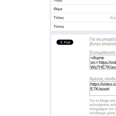
Πηγή
Θέμα
Τίτλος
Η κ
Τύπος
Για να μπορέσ
βίντεο απαιτεί
Ενσωμάτωση 
Άμεσος σύνδ
Για τα blogs.sch
schoolpress.sc
αντιγράψτε το
σύνδεσμο μέσα 