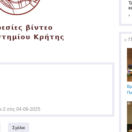
Τ
κ
Π
Βρ
Πα
s-2
στις
04-06-2025
Σχόλια